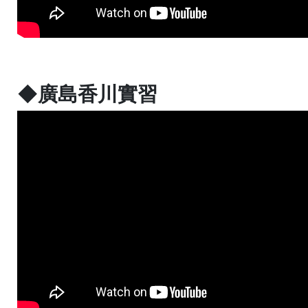
◆廣島香川實習