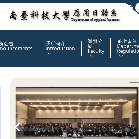
:::
師資介
系所規章
所公告
系所簡介
紹
Departm
nouncements
Introduction
Faculty
Regulati