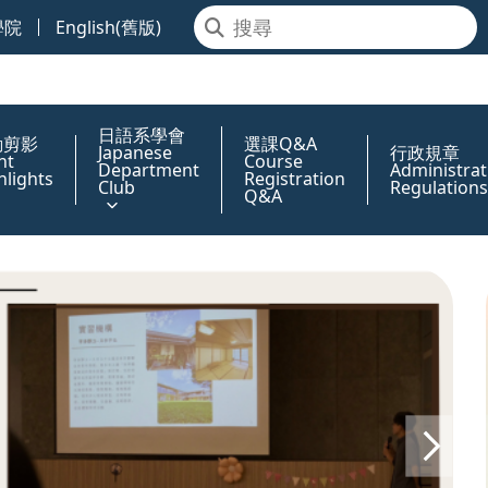
學院
English(舊版)
日語系學會
動剪影
選課Q&A
Japanese
行政規章
nt
Course
Department
Administrat
hlights
Registration
Club
Regulations
Q&A