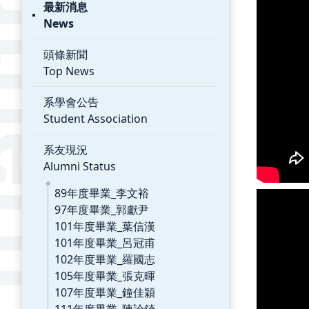
最新消息
News
頭條新聞
Top News
系學會公告
Student Association
系友現況
Alumni Status
89年度畢業_李文裕
97年度畢業_郭獻尹
101年度畢業_葉信漢
101年度畢業_呂冠甫
102年度畢業_羅國志
105年度畢業_張克暉
107年度畢業_鐘佳穎
111年度畢業_陳詮錡