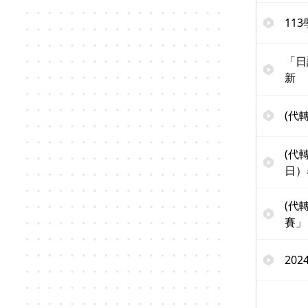
11
「日
新
(代
(代
日）
(代
賽」
20