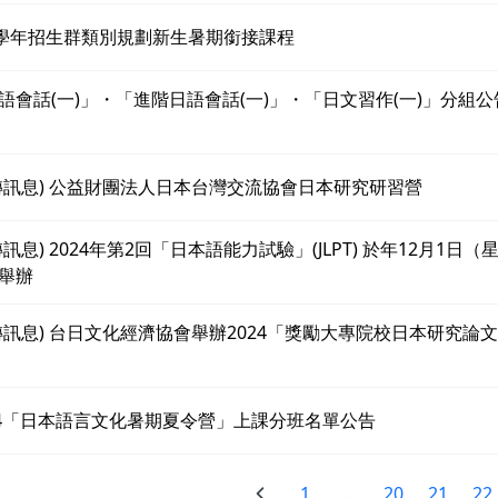
3學年招生群類別規劃新生暑期銜接課程
語會話(一)」・「進階日語會話(一)」・「日文習作(一)」分組公告
轉訊息) 公益財團法人日本台灣交流協會日本研究研習營
轉訊息) 2024年第2回「日本語能力試驗」(JLPT) 於年12月1日（
舉辦
轉訊息) 台日文化經濟協會舉辦2024「獎勵大專院校日本研究論
24「日本語言文化暑期夏令營」上課分班名單公告
1
...
20
21
22