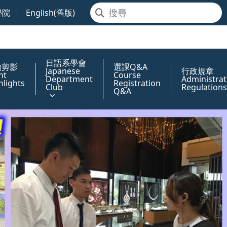
學院
English(舊版)
日語系學會
動剪影
選課Q&A
Japanese
行政規章
nt
Course
Department
Administrat
hlights
Registration
Club
Regulations
Q&A