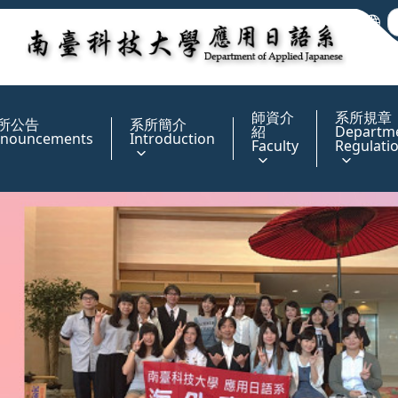
:::
師資介
系所規章
所公告
系所簡介
紹
Departm
nouncements
Introduction
Faculty
Regulati