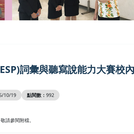
文(ESP)詞彙與聽寫說能力大賽校
5/10/19
點閱數：
992
 敬請參閱附檔。