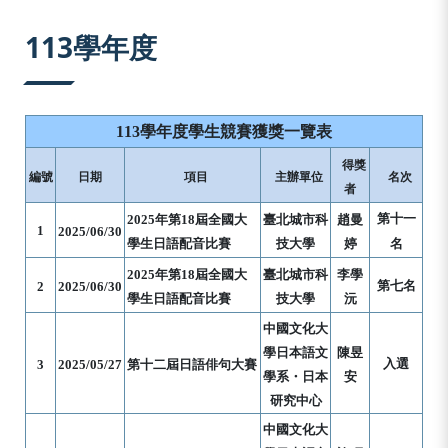
:::
113學年度
113學年度學生競賽獲獎一覽表
得獎
編號
日期
項目
主辦單位
名次
者
第十一
2025年第18屆全國大
臺北城市科
趙曼
1
2025/06/30
學生日語配音比賽
技大學
婷
名
2025年第18屆全國大
臺北城市科
李學
第七名
2
2
025/06/30
學生日語配音比賽
技大學
沅
中國文化大
學日本語文
陳昱
入選
3
2025/05/27
第十二屆日語俳句大賽
學系・日本
安
研究中心
中國文化大