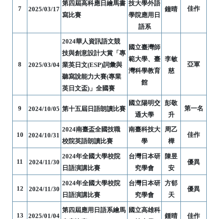
第四屆高科應日繪馬書
技大學外語
7
佳作
2025/03/17
鐘晴
寫比賽
學院應用日
語系
2024華人資訊語文競
國立臺灣師
技與創意設計大賞「專
範大學、臺
李敏
8
亞軍
2025/03/04
業英日文(ESP)詞彙與
灣科學教育
慈
聽寫說能力大賽(專業
館
英日文盃)」全國賽
國立陽明交
彭敬
9
第一名
2024/10/05
第十五屆日語朗讀比賽
通大學
升
2024
南臺盃全國技職
南臺科技大
周乙
10
佳作
2024/10/31
校院英語朗讀比賽
學
樺
2024
年全國大學校院
台灣日本研
陳昱
11
2024/11/30
優異
日語演講比賽
究學會
安
2024
年全國大學校院
台灣日本研
方郁
12
2024/11/30
優異
日語演講比賽
究學會
天
第四屆應用日語系繪馬
國立高雄科
13
2025/01/04
鍾晴
佳作