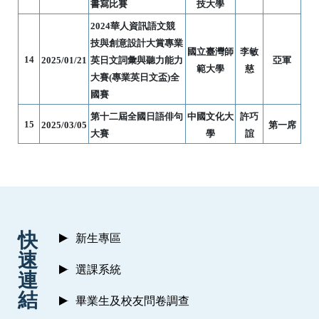
書寫比賽
技大學
2024
華人資訊語文競
技與創意設計大賞專業
國立臺灣師
李敏
14
2025/01/21
英日文詞彙與聽力能力
亞軍
範大學
慈
大賽
(
專業英日文盃
)
全
國賽
第十二屆全國日語俳句
中國文化大
許巧
15
2025/03/05
第一席
大賽
學
誼
:::
快
新生專區
速
選課系統
連
結
畢業生及校友問卷調查