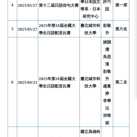
學日本語文
許巧
4
第一席
2025/05/27
第十二屆日語俳句大賽
學系・日本
誼
研究中心
2025年第18屆全國大
臺北城市科
彭敬
5
第六名
2025/05/27
學生日語配音比賽
技大學
升
姚韻
儒
吳思
漢
彭敬
2025年第18屆全國大
臺北城市科
升
6
第二名
2025/04/21
學生日語配音比賽
技大學
趙曼
婷
李學
沅
洪惟
妮
國立高雄科