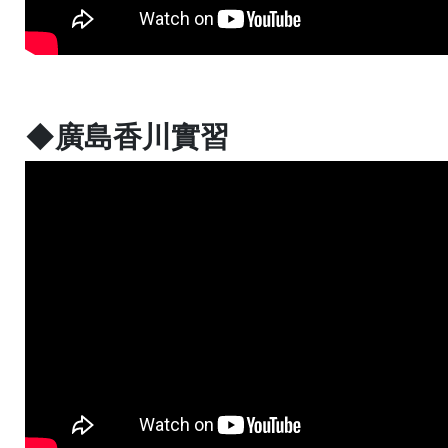
◆廣島香川實習