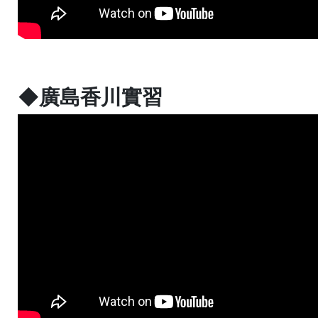
◆廣島香川實習