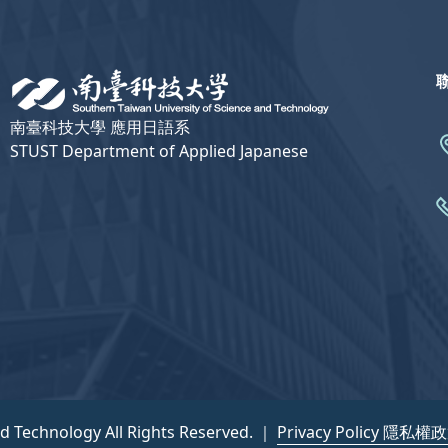
南臺科技大學 應用日語系
STUST Department of Applied Japanese
nd Technology All Rights Reserved. ｜
Privacy Policy 隱私權