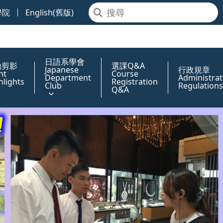
學院
English(舊版)
日語系學會
動剪影
選課Q&A
Japanese
行政規章
nt
Course
Department
Administrat
hlights
Registration
Club
Regulations
Q&A