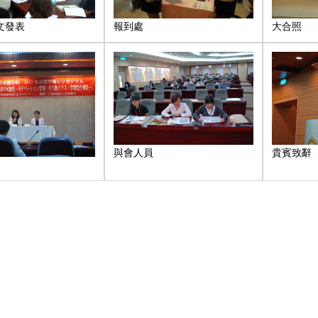
文發表
報到處
大合照
與會人員
貴賓致辭