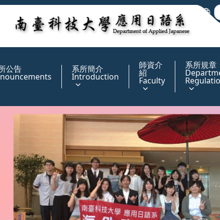
:::
師資介
系所規章
所公告
系所簡介
紹
Departm
nouncements
Introduction
Faculty
Regulati