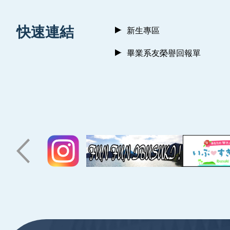
:::
快速連結
新生專區
畢業系友榮譽回報單
:::