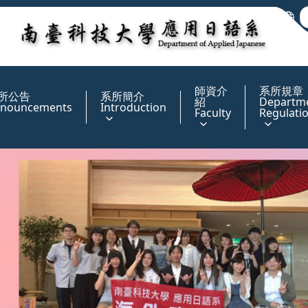
:::
師資介
系所規章
所公告
系所簡介
紹
Departm
nouncements
Introduction
Faculty
Regulati