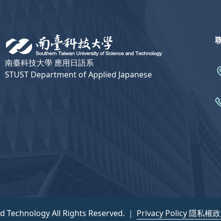
南臺科技大學 應用日語系
STUST Department of Applied Japanese
nd Technology All Rights Reserved. ｜
Privacy Policy 隱私權