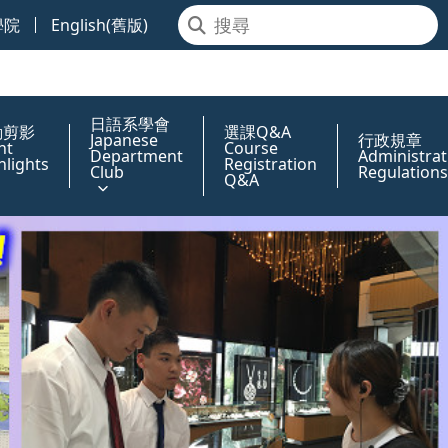
學院
English(舊版)
日語系學會
動剪影
選課Q&A
Japanese
行政規章
nt
Course
Department
Administrat
hlights
Registration
Club
Regulations
Q&A