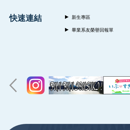
:::
快速連結
新生專區
畢業系友榮譽回報單
:::