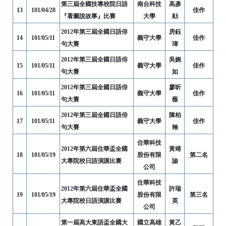
第三屆全國技專校院日語
南台科技
高彥
13
101/04/28
佳作
『看圖說故事』比賽
大學
勛
2012年第三屆全國日語俳
房鈺
14
101/05/11
義守大學
佳作
句大賽
瑋
2012年第三屆全國日語俳
吳婉
15
101/05/11
義守大學
佳作
句大賽
如
2012年第三屆全國日語俳
廖昕
16
101/05/11
義守大學
佳作
句大賽
薇
2012年第三屆全國日語俳
陳柏
17
101/05/11
義守大學
佳作
句大賽
翰
住華科技
2012年第六屆住華盃全國
黃靖
18
101/05/19
股份有限
第二名
大專院校日語演講比賽
諭
公司
住華科技
2012年第六屆住華盃全國
許瑞
19
101/05/19
股份有限
第三名
大專院校日語演講比賽
英
公司
第一屆高大東語盃全國大
國立高雄
黃乙