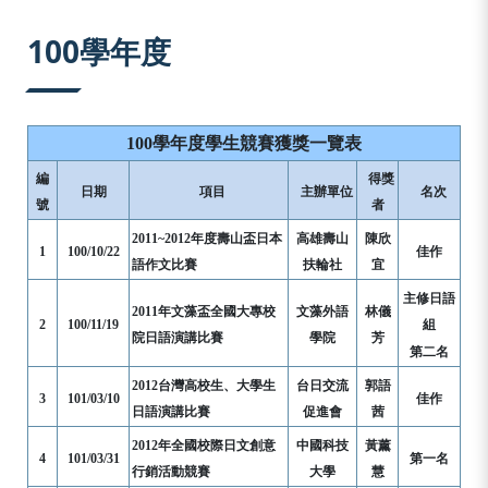
:::
100學年度
100學年度學生競賽獲獎一覽表
編
得獎
日期
項目
主辦單位
名次
號
者
2011~2012年度壽山盃日本
高雄壽山
陳欣
1
100/10/22
佳作
語作文比賽
扶輪社
宜
主修日語
2011年文藻盃全國大專校
文藻外語
林儀
2
100/11/19
組
院日語演講比賽
學院
芳
第二名
2012台灣高校生、大學生
台日交流
郭語
3
101/03/10
佳作
日語演講比賽
促進會
茜
2012年全國校際日文創意
中國科技
黃薰
4
101/03/31
第一名
行銷活動競賽
大學
慧