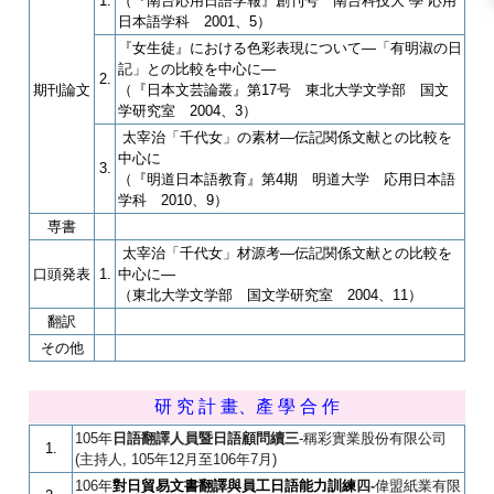
1.
（『南台応用日語学報』創刊号 南台科技大 學 応用
日本語学科 2001、5）
『女生徒』における色彩表現について―「有明淑の日
記」との比較を中心に―
2.
期刊論文
（『日本文芸論叢』第17号 東北大学文学部 国文
学研究室 2004、3）
太宰治「千代女」の素材―伝記関係文献との比較を
中心に
3.
（『明道日本語教育』第4期 明道大学 応用日本語
学科 2010、9）
専書
太宰治「千代女」材源考―伝記関係文献との比較を
口頭発表
1.
中心に―
（東北大学文学部 国文学研究室 2004、11）
翻訳
その他
研 究 計 畫、產 學 合 作
105
年
日語翻譯人員
暨
日語顧問續三
-
稱彩實業股份
有限公司
1.
(
主持
人
,
105
年
12
月至
106
年
7
月
)
106年
對日貿易文書
翻譯與員工日語能力訓練
四
-
偉盟紙業有限