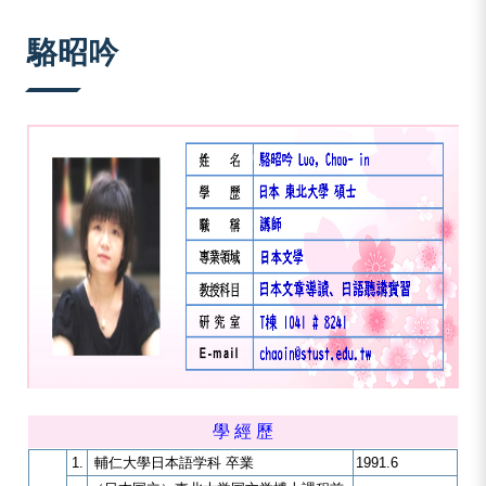
:::
駱昭吟
學 經 歷
1.
輔仁大學日本語学科 卒業
1991.6