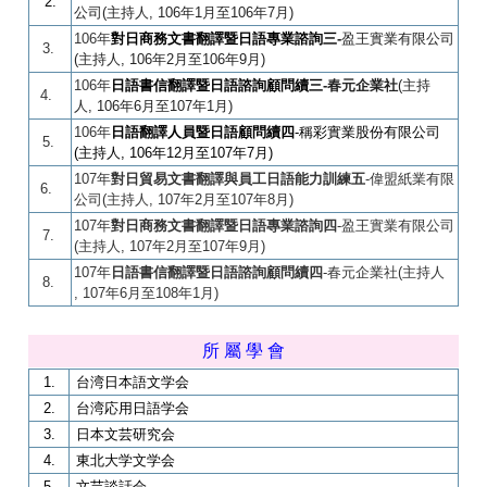
2.
公
司
(
主持人
,
106
年
1
月至
106
年
7
月
)
106年
對日商務文書翻譯暨日語專業諮詢三
-
盈王實業有限公
司
3.
(
主持人
,
106
年2月至
106
年9月
)
106年
日語書信翻譯暨日語諮詢顧問續三
-春元企業社
(
主持
4.
人
,
106
年6月至
107
年1月
)
106
年
日語翻譯人員
暨
日語顧問
續四
-
稱彩實業股份有限公司
5.
(
主持人
,
106
年
12
月至
107
年
7
月
)
107
年
對日貿易文書翻譯與員工日語能力訓練五
-
偉盟紙業有限
6.
公司
(
主持人
,
107
年
2
月至
107
年
8
月
)
107
年
對日商務文書翻譯
暨
日語專業諮詢四
-
盈王實業有限公司
7.
(
主持人
,
107
年
2
月至
107
年
9
月
)
107
年
日語書信翻譯
暨
日語諮詢顧問
續四
-
春元企業社
(
主持人
8.
,
107
年
6
月至
108
年
1
月
)
所 屬 學 會
1.
台湾日本語文学会
2.
台湾応用日語学会
3.
日本文芸研究会
4.
東北大学文学会
5.
文芸談話会