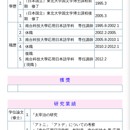
（日本国立）東北大学国文学博士課程前
2.
1995.3
學歷
期 修了
（日本国立）東北大学国文学博士課程後
3.
2005.3
期 修了
1.
南台科技大學応用日本語学科 専任講師
1995.8-2002.1
2.
休職
2002.2-2005.
3.
南台科技大學応用日本語学科 専任講師
2005.8-2010.1
職歷
4.
休職
2010.2-2012.1
復職
5.
南台科技大學応用日本語学科 専任講師
2012.2
( 現職 )
獲 獎
研 究 業 績
学位論文
1.
『太宰治の研究
（修士）
「アトニ」「アトデ」についての考察