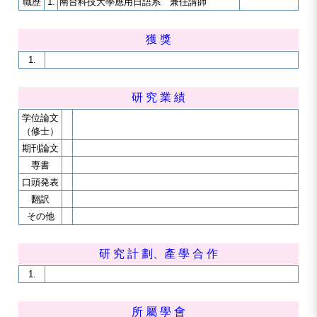
職歷
1.
南台科技大學應用日語系 兼任講師
獲 獎
1.
研 究 業 績
学位論文
（修士）
期刊論文
専書
口頭発表
翻訳
その他
研 究 計 劃、產 學 合 作
1.
所 屬 學 會