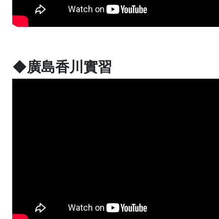
◆廣島香川實習