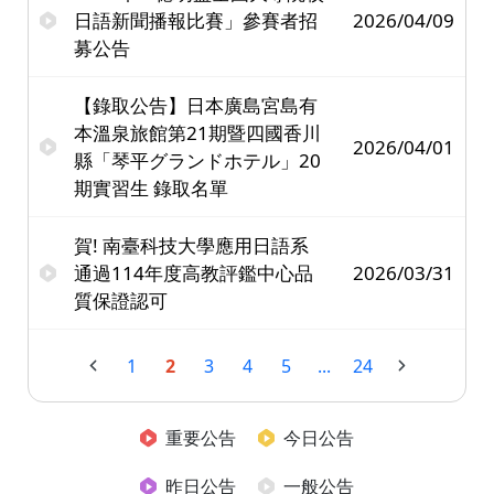
日語新聞播報比賽」參賽者招
2026/04/09
募公告
【錄取公告】日本廣島宮島有
本溫泉旅館第21期暨四國香川
2026/04/01
縣「琴平グランドホテル」20
期實習生 錄取名單
賀! 南臺科技大學應用日語系
通過114年度高教評鑑中心品
2026/03/31
質保證認可
1
2
3
4
5
...
24
重要公告
今日公告
昨日公告
一般公告