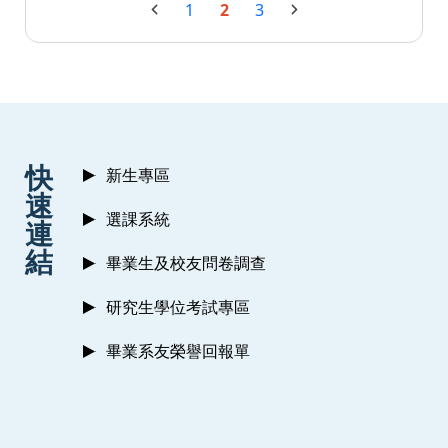
1
2
3
:::
快
新生專區
速
選課系統
連
結
畢業生及校友問卷調查
研究生學位考試專區
畢業系友榮譽回報單