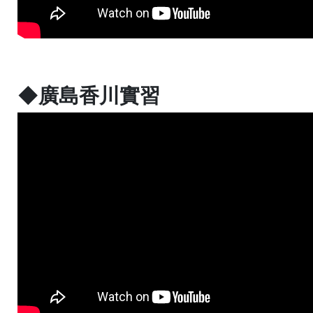
◆廣島香川實習