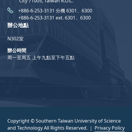
City 71005, Taiwan R.O.C.
+886-6-253-3131 分機 6301、6300
+886-6-253-3131 ext. 6301、6300
辦公地點
N302室
辦公時間
周一至周五 上午九點至下午五點
Copyright © Southern Taiwan University of Science
and Technology All Rights Reserved. ｜
Privacy Policy