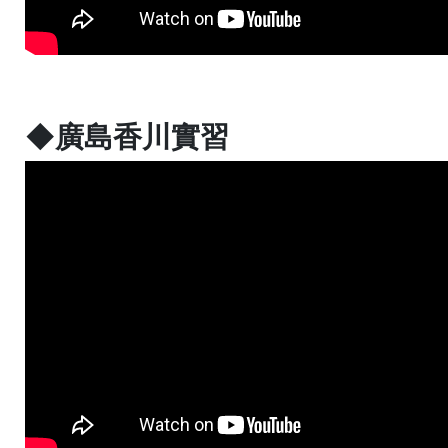
◆廣島香川實習