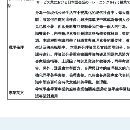
サービス業における日本語会話のトレーニングを行う授業
話
身為一個現代公民生活在千變萬化的現代社會中，每天都
戰，該如何自處於這樣多元難決擇環境中就成為每個人必
見也模不著，但卻是影響並規範著我們每一個人的行為。
識豐富外，內在倫理素養即是讓這些所學發揮極致，並使
源。本課程即在讓同學了解職業與倫理素養的重要性，激
職場倫理
生活及將來職場中。 本課程分理論面及實踐面兩部分，
課程進行。理論部分著重在書面理論教導及問題的思辨方
專家親臨指導。上課除了教師及業師的教導外，同學亦須
告。另外，透過東方與西方、台灣與日本的倫理觀念的介
強化同學美學素養、倫理素養。也藉由各產業專家代表的
識中塑造更符合時代意義的美學觀、倫理觀。
帶領學生學習專業的服務產業相關英語課程 讓學生學習航
專業英文
語專業對應用