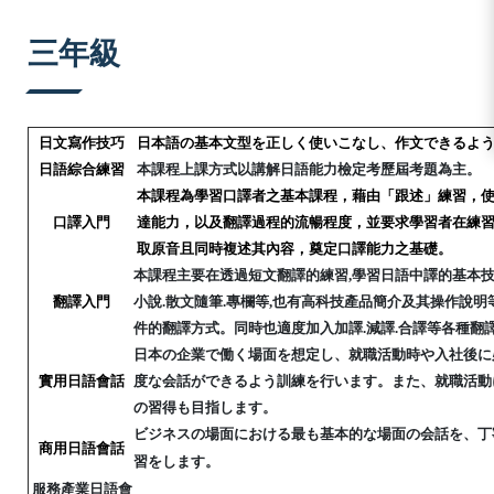
:::
三年級
日文寫作技巧
日本語の基本文型を正しく使いこなし、作文できるよ
日語綜合練習
本課程上課方式以講解日語能力檢定考歷屆考題為主。
本課程為學習口譯者之基本課程，藉由「跟述」練習，
口譯入門
達能力，以及翻譯過程的流暢程度，並要求學習者在練
取原音且同時複述其內容，奠定口譯能力之基礎。
本課程主要在透過短文翻譯的練習,學習日語中譯的基本技
翻譯入門
小說.散文隨筆.專欄等,也有高科技產品簡介及其操作說明
件的翻譯方式。
同時也適度加入加譯.減譯.合譯等各種翻
日本の企業で働く場面を想定し、就職活動時や入社後に
實用日語會話
度な会話ができるよう訓練を行います。また、就職活動
の習得も目指します。
ビジネスの場面における最も基本的な場面の会話を、丁
商用日語會話
習をします。
服務產業
日語會