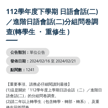
:::
112學年度下學期 日語會話(二)
／進階日語會話(二)分組問卷調
查(轉學生 ・ 重修生 )
公告類別：
單位公告
發佈日期：
2024/02/16 至 2024/02/21
點閱數：
1241
【重要事項、請務必仔細閱讀到最後】
(1)這是關於「112學年度上學期日語会話（二）／進階日
語會話(二)」的分組問卷調查。
(2)請二年以上轉學生（包含轉學・轉部・轉系）、及重
修生回答問卷。