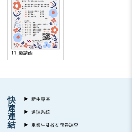
11_邀請函
:::
快
新生專區
速
選課系統
連
結
畢業生及校友問卷調查