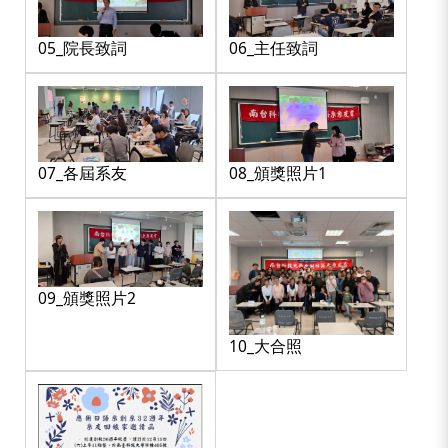
05_院長致詞
06_主任致詞
07_各屆系友
08_頒獎照片1
09_頒獎照片2
10_大合照