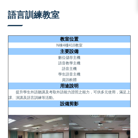
:::
語言訓練教室
教室位置
N棟4樓410教室
主要設備
數位儲存主機
語音教學主機
語音主機
學生語音主機
資訊軟體
用途說明
提升學生外語聽講及考取外語能力證照之能力，可供多元使用，滿足上
課、演講及語言訓練等活動。
設備剪影