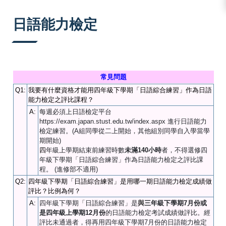
:::
日語能力檢定
常見問題
Q1:
我要有什麼資格才能用四年級下學期「日語綜合練習」作為日語
能力檢定之評比課程？
A:
每週必須上日語檢定平台
https://exam.japan.stust.edu.tw/index.aspx 進行日語能力
檢定練習。(A組同學從二上開始，其他組別同學自入學當學
期開始)
四
年級上學期結束前練習時數
未滿
140
小時
者，
不得選修四
年級下學期「日語綜合練習」作為日語能力檢定之評比課
程。 (進修部不適用)
Q2:
四年級下學期「日語綜合練習」是用哪一期日語能力檢定成績做
評比？比例為何？
A:
四年級下學期「日語綜合練習」是
與
三年級下學期
7
月份或
是
四年級上學期12月份
的日語能力檢定考試成績做評比。經
評比未通過者，得再用四年級下學期7月份的日語能力檢定