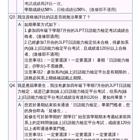
考試成績再評比一次。
學期成績佔
50
%，日檢成績佔
50
%。(進修部不適用)
Q3:
我沒資格做評比的話是否就無法畢業了？
A:
如期畢業方式如下：
1.參加四年級下學期7月份的JLPT日語能力檢定考試成績合
格者。(進修部適用)
2.已經參加7月份的JLPT日語能力檢定
但未合格
得參加系
，
內(線上)日語能力檢定平台考試
且成績達120分以上合格
，
者。(進修部不適用)
注意事項1：一定要選課！一定要選課！
暑期「日語能力檢
定」(0學分)-不需繳費。
注意事項2：參加系內(線上)日語能力檢定平台
是有期限的，
請務必與系上聯絡確認截止期限。
Q4:
我是應屆畢業生，我沒有參加四年級下學期7月份的JLPT日語能
力檢定，或是已參加(線上)日語能力檢定平台考試，但系內(線
上)日語能力檢定平台考試
成績沒有達到120分，
要如何畢業？
A:
您若於暑期結束前未通過「日語能力檢定」畢業門檻者，您
的身份即為「延修生」。
延修生可於新學期的“ 開學日” 始至當學期期末考週結束前與
系上約定時間做(線上)
日語能力檢定平台考
試
，成績達120分
以上者即通過畢業門檻。
注意事項1：一定要選課！一定要選課！一定要選課！