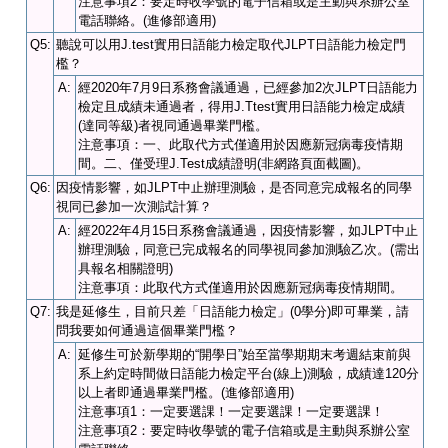
注意事項2：要定時收學號的電子信箱或是主動與系辦公室
電話聯絡。(進修部適用)
Q5:
聽說可以用J.test實用日語能力檢定取代JLPT日語能力檢定門
檻？
A:
經2020年7月9日系務會議通過，已經參加2次JLPT日語能力
檢定且成績未通過者，得用J.Ttest實用日語能力檢定成績
(達同等級)者視同通過畢業門檻。
注意事項：一、此取代方式僅適用於因應新冠病毒疫情期
間。二、僅受理J.Test成績證明(非網路頁面截圖)。
Q6:
因疫情影響，如JLPT中止辦理測驗，是否同意完成報名的同學
視同已參加一次測試計算？
A:
經2022年4月15日系務會議通過，因疫情影響，如JLPT中止
辦理測驗，同意已完成報名的同學視同參加測驗乙次。(需出
具報名相關證明)
注意事項：此取代方式僅適用於因應新冠病毒疫情期間。
Q7:
我是延修生，目前只差「日語能力檢定」(0學分)即可畢業，請
問我要如何通過這個畢業門檻？
A:
延修生可於新學期的“開學日”始至當學期期末考週結束前與
系上約定時間做日語能力檢定平台(線上)測驗，成績達120分
以上者即通過畢業門檻。(進修部適用)
注意事項1：一定要選課！一定要選課！一定要選課！
注意事項2：要定時收學號的電子信箱或是主動與系辦公室