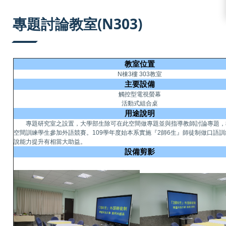
:::
專題討論教室(N303)
教室位置
N棟3樓 303教室
主要設備
觸控型電視螢幕
活動式組合桌
用途說明
專題研究室之設置，大學部生除可在此空間做專題並與指導教師討論專題，
空間訓練學生參加外語競賽。109學年度始本系實施『2師6生』師徒制做口語
說能力提升有相當大助益。
設備剪影