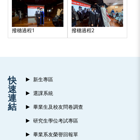
撥穗過程1
撥穗過程2
:::
快
新生專區
速
選課系統
連
結
畢業生及校友問卷調查
研究生學位考試專區
畢業系友榮譽回報單