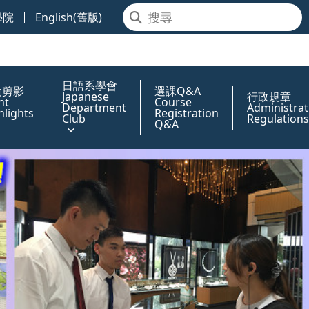
學院
English(舊版)
日語系學會
動剪影
選課Q&A
Japanese
行政規章
nt
Course
Department
Administrat
hlights
Registration
Club
Regulations
Q&A