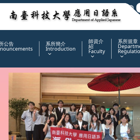
:::
師資介
系所規章
所公告
系所簡介
紹
Departm
nouncements
Introduction
Faculty
Regulati