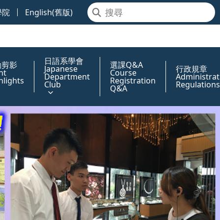
學院
English(舊版)
日語系學會
動剪影
選課Q&A
Japanese
行政規章
nt
Course
Department
Administrat
hlights
Registration
Club
Regulations
Q&A