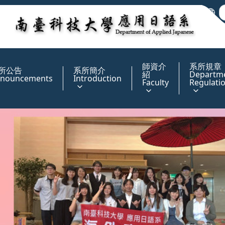
:::
師資介
系所規章
所公告
系所簡介
紹
Departm
nouncements
Introduction
Faculty
Regulati