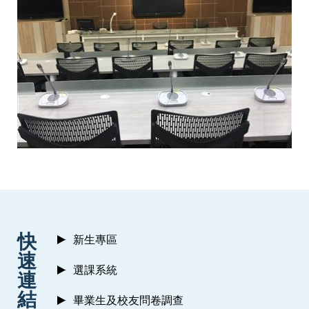
:::
快
新生專區
速
選課系統
連
結
畢業生及校友問卷調查