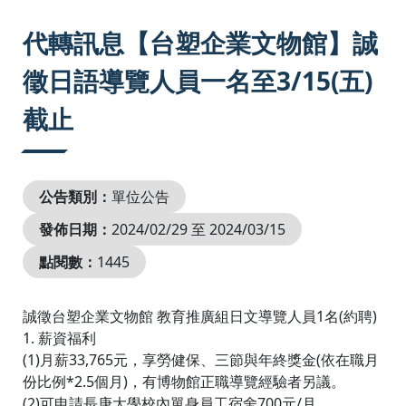
:::
代轉訊息【台塑企業文物館】誠
徵日語導覽人員一名至3/15(五)
截止
公告類別：
單位公告
發佈日期：
2024/02/29 至 2024/03/15
點閱數：
1445
誠徵台塑企業文物館 教育推廣組日文導覽人員1名(約聘)
1. 薪資福利
(1)月薪33,765元，享勞健保、三節與年終獎金(依在職月
份比例*2.5個月)，有博物館正職導覽經驗者另議。
(2)可申請長庚大學校內單身員工宿舍700元/月。