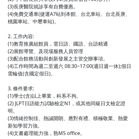
(3)長庚醫院就診享有自費優惠。
(4)免費交通車(捷運A7站到本館、台北車站、台北長庚、
桃園車站、中壢車站)。
2. 工作內容:
(1)教育推廣組館員，需日語、國語、台語精通
(2)展館導覽、及現場服務人員管理
(3)配合館務活動與創新發展之主管交辦事項。
(4)工作時間為週二至週六 08:30~17:00(週日週一休);假日
需輪值(含國定假日)。
3. 條件要求:
(1)學士(含)以上畢業，科系不拘。
(2) JLPT日語能力試驗檢定N1，或其他同級日文檢定證
明。
(3)情緒控制佳、熱誠開朗、應對有禮、積極敬業、熱愛
新知學習力強。
(4)文書處理能力強，熟MS office。