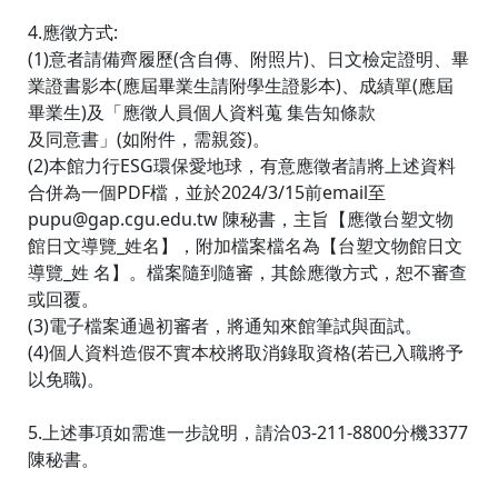
4.應徵方式:
(1)意者請備齊履歷(含自傳、附照片)、日文檢定證明、畢
業證書影本(應屆畢業生請附學生證影本)、成績單(應屆
畢業生)及「應徵人員個人資料蒐 集告知條款
及同意書」(如附件，需親簽)。
(2)本館力行ESG環保愛地球，有意應徵者請將上述資料
合併為一個PDF檔，並於2024/3/15前email至
pupu@gap.cgu.edu.tw 陳秘書，主旨【應徵台塑文物
館日文導覽_姓名】，附加檔案檔名為【台塑文物館日文
導覽_姓 名】。檔案隨到隨審，其餘應徵方式，恕不審查
或回覆。
(3)電子檔案通過初審者，將通知來館筆試與面試。
(4)個人資料造假不實本校將取消錄取資格(若已入職將予
以免職)。
5.上述事項如需進一步說明，請洽03-211-8800分機3377
陳秘書。