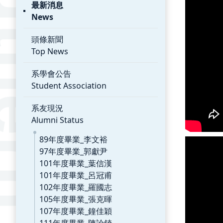
最新消息
News
頭條新聞
Top News
系學會公告
Student Association
系友現況
Alumni Status
89年度畢業_李文裕
97年度畢業_郭獻尹
101年度畢業_葉信漢
101年度畢業_呂冠甫
102年度畢業_羅國志
105年度畢業_張克暉
107年度畢業_鐘佳穎
111年度畢業_陳詮錡