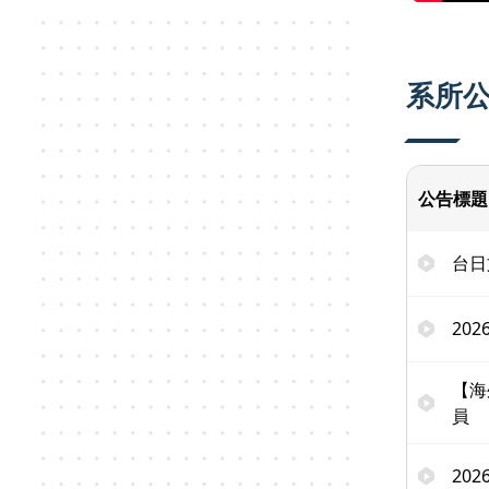
系所
公告標題
台日
20
【海
員
20