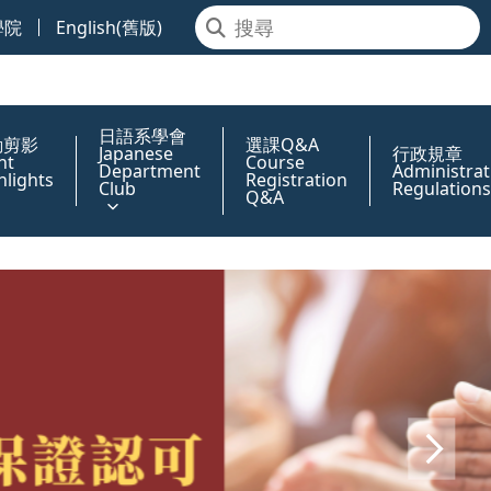
學院
English(舊版)
日語系學會
動剪影
選課Q&A
Japanese
行政規章
nt
Course
Department
Administrat
hlights
Registration
Club
Regulations
Q&A