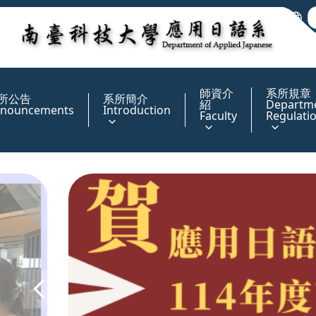
:::
師資介
系所規章
所公告
系所簡介
紹
Departm
nouncements
Introduction
Faculty
Regulati