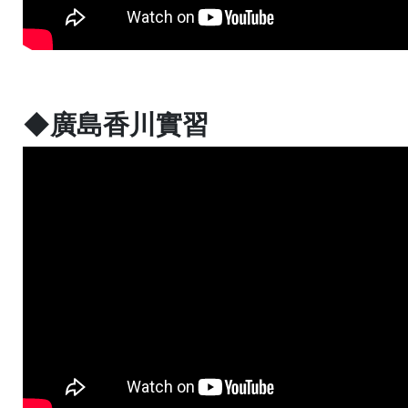
◆廣島香川實習