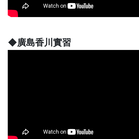
◆廣島香川實習