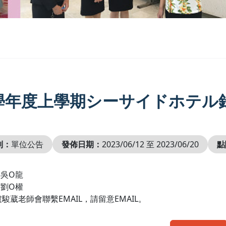
2學年度上學期シーサイドホテル
別：
單位公告
發佈日期：
2023/06/12 至 2023/06/20
點
6 吳O龍
9 劉O權
駿葳老師會聯繫EMAIL，請留意EMAIL。