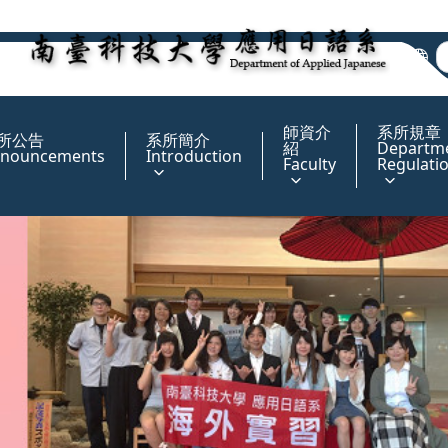
:::
:::
師資介
系所規章
所公告
系所簡介
紹
Departm
nouncements
Introduction
Faculty
Regulati