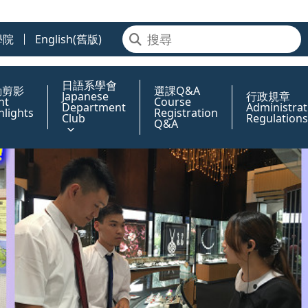
學院
English(舊版)
日語系學會
動剪影
選課Q&A
Japanese
行政規章
nt
Course
Department
Administrat
hlights
Registration
Club
Regulations
Q&A