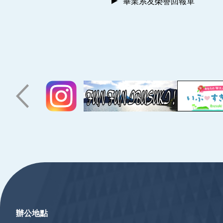
畢業系友榮譽回報單
:::
辦公地點