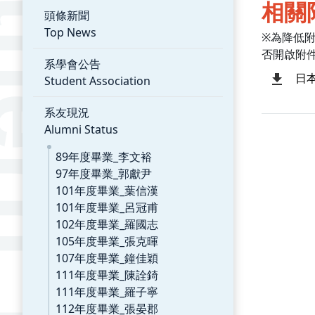
相關
頭條新聞
Top News
※為降低
否開啟附
系學會公告
日本
Student Association
系友現況
Alumni Status
89年度畢業_李文裕
97年度畢業_郭獻尹
101年度畢業_葉信漢
101年度畢業_呂冠甫
102年度畢業_羅國志
105年度畢業_張克暉
107年度畢業_鐘佳穎
111年度畢業_陳詮錡
111年度畢業_羅子寧
112年度畢業_張晏郡