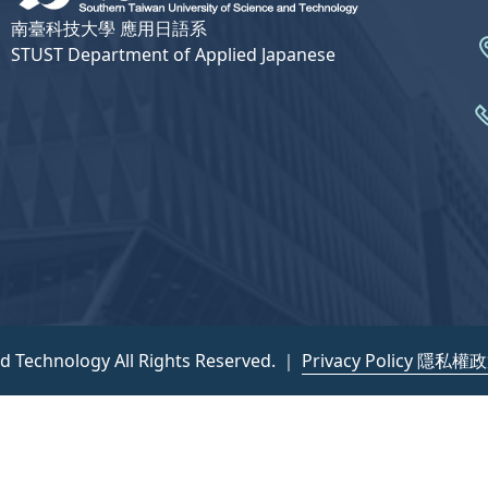
南臺科技大學 應用日語系
STUST Department of Applied Japanese
nd Technology All Rights Reserved. ｜
Privacy Policy 隱私權