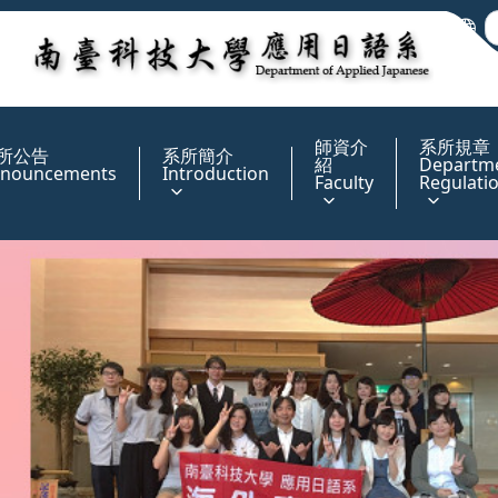
:::
師資介
系所規章
所公告
系所簡介
紹
Departm
nouncements
Introduction
Faculty
Regulati