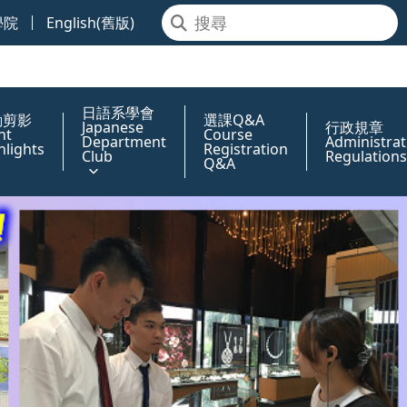
學院
English(舊版)
日語系學會
動剪影
選課Q&A
Japanese
行政規章
nt
Course
Department
Administrat
hlights
Registration
Club
Regulations
Q&A