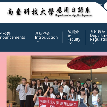
:::
師資介
系所規章
所公告
系所簡介
紹
Departm
nouncements
Introduction
Faculty
Regulati