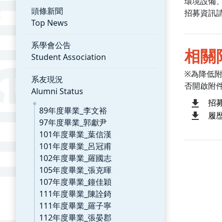
環境設備
頭條新聞
招募資訊
Top News
系學會公告
相關
Student Association
※為降低
系友現況
否開啟附
Alumni Status
招
89年度畢業_李文裕
履
97年度畢業_郭獻尹
101年度畢業_葉信漢
101年度畢業_呂冠甫
102年度畢業_羅國志
105年度畢業_張克暉
107年度畢業_鐘佳穎
111年度畢業_陳詮錡
111年度畢業_羅子寧
112年度畢業_張晏郡