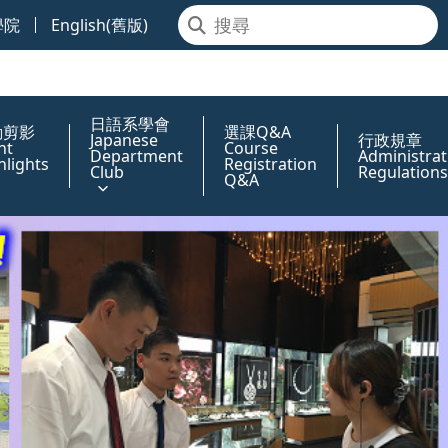
學院
English(舊版)
日語系學會
動剪影
選課Q&A
Japanese
行政規章
nt
Course
Department
Administrat
hlights
Registration
Club
Regulations
Q&A