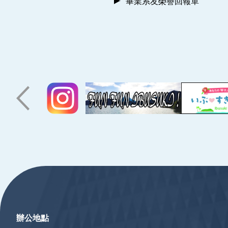
畢業系友榮譽回報單
:::
辦公地點