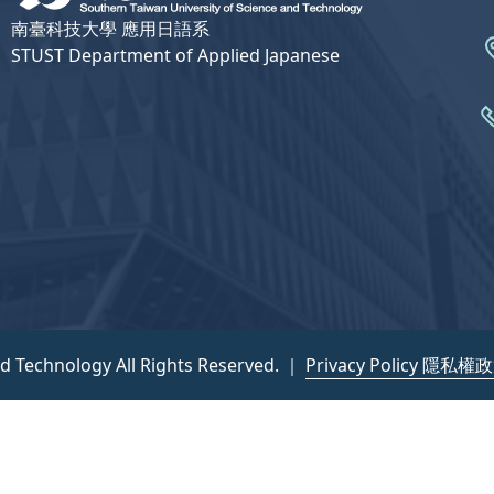
南臺科技大學 應用日語系
STUST Department of Applied Japanese
nd Technology All Rights Reserved. ｜
Privacy Policy 隱私權