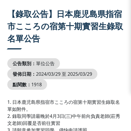
:::
【錄取公告】日本鹿児島県指宿
市こころの宿第十期實習生錄取
名單公告
公告類別：
單位公告
發佈日期：
2024/03/29 至 2025/03/29
點閱數：
1918
1. 日本鹿児島県指宿市こころの宿第十期實習生錄取名
單如附件。
2. 錄取同學請最晚於4月3日(三)中午前向負責老師(莊秀
文老師)回覆是否前往實習
3. 請願意參加實習同學，儘快申請護照。