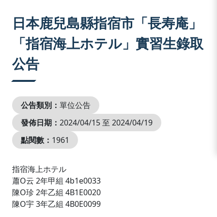
:::
日本鹿兒島縣指宿市「長寿庵」
「指宿海上ホテル」實習生錄取
公告
公告類別：
單位公告
發佈日期：
2024/04/15 至 2024/04/19
點閱數：
1961
指宿海上ホテル
蕭O云 2年甲組 4b1e0033
陳O珍 2年乙組 4B1E0020
陳O宇 3年乙組 4B0E0099