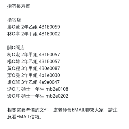
指宿長寿庵
指宿店
廖O薰 2年乙組 4B1E0059
林O亭 2年甲組 4B1E0002
開O聞店
柯O宏 2年甲組 4B1E0057
楊O雄 2年乙組 4B1E0057
黃O程 3年甲組 4B0e0087
蕭O堯 2年甲組 4b1e0030
盧O璿 3年乙組 4a9e0047
游O志 碩士一年生 mb2e0108
邊O坪 碩士一年生 mb2e0202
相關需要準備的文件，盧老師會EMAIL聯繫大家，請注
意看EMAIL信箱。