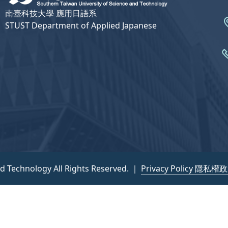
南臺科技大學 應用日語系
STUST Department of Applied Japanese
nd Technology All Rights Reserved. ｜
Privacy Policy 隱私權