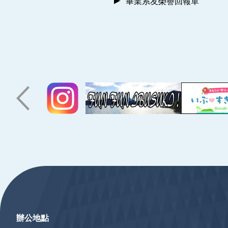
畢業系友榮譽回報單
:::
辦公地點