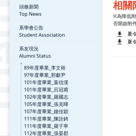
相關
頭條新聞
Top News
※為降低
否開啟附
系學會公告
夏
Student Association
夏
系友現況
Alumni Status
89年度畢業_李文裕
97年度畢業_郭獻尹
101年度畢業_葉信漢
101年度畢業_呂冠甫
102年度畢業_羅國志
105年度畢業_張克暉
107年度畢業_鐘佳穎
111年度畢業_陳詮錡
111年度畢業_羅子寧
112年度畢業_張晏郡