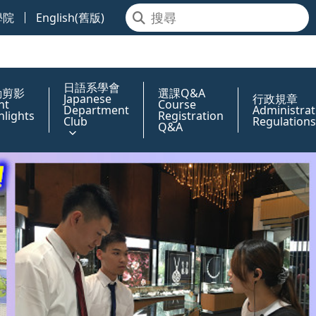
學院
English(舊版)
日語系學會
動剪影
選課Q&A
Japanese
行政規章
nt
Course
Department
Administrat
hlights
Registration
Club
Regulations
Q&A