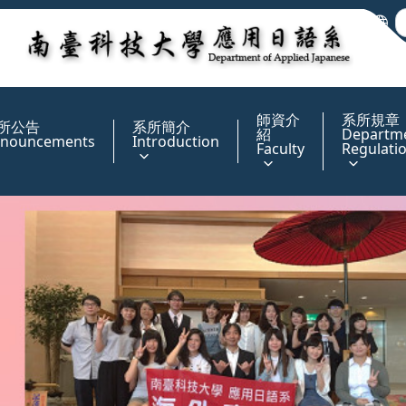
:::
師資介
系所規章
所公告
系所簡介
紹
Departm
nouncements
Introduction
Faculty
Regulati