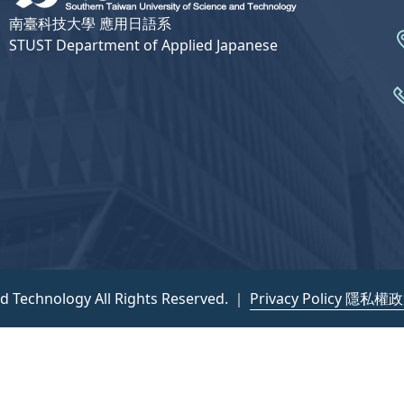
南臺科技大學 應用日語系
STUST Department of Applied Japanese
nd Technology All Rights Reserved. ｜
Privacy Policy 隱私權