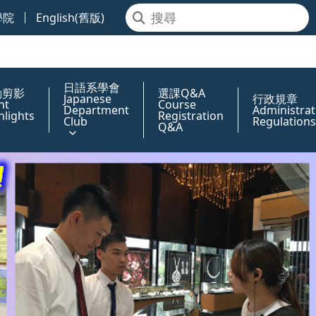
學院
English(舊版)
日語系學會
動剪影
選課Q&A
Japanese
行政規章
nt
Course
Department
Administrat
hlights
Registration
Club
Regulations
Q&A