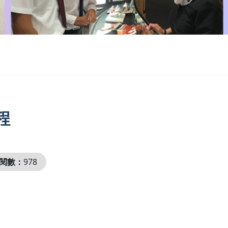
程
閱數：
978