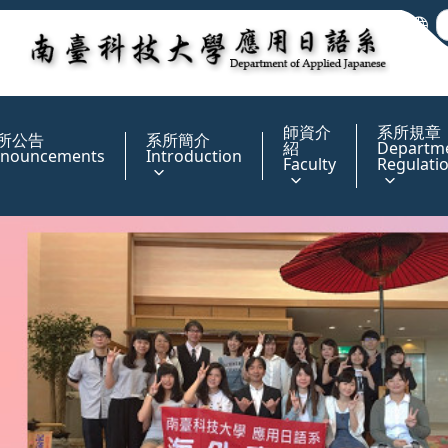
:::
師資介
系所規章
所公告
系所簡介
紹
Departm
nouncements
Introduction
Faculty
Regulati