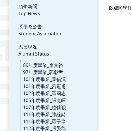
頭條新聞
歡迎同學
Top News
系學會公告
Student Association
系友現況
Alumni Status
89年度畢業_李文裕
97年度畢業_郭獻尹
101年度畢業_葉信漢
101年度畢業_呂冠甫
102年度畢業_羅國志
105年度畢業_張克暉
107年度畢業_鐘佳穎
111年度畢業_陳詮錡
111年度畢業_羅子寧
112年度畢業_張晏郡