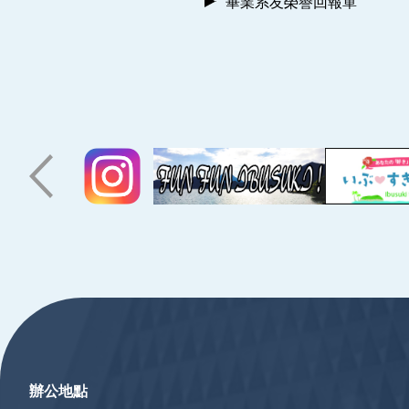
畢業系友榮譽回報單
:::
辦公地點