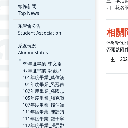
三、本活動
頭條新聞
四、報名
Top News
系學會公告
相關
Student Association
※為降低
系友現況
否開啟附
Alumni Status
2
89年度畢業_李文裕
97年度畢業_郭獻尹
101年度畢業_葉信漢
101年度畢業_呂冠甫
102年度畢業_羅國志
105年度畢業_張克暉
107年度畢業_鐘佳穎
111年度畢業_陳詮錡
111年度畢業_羅子寧
112年度畢業_張晏郡