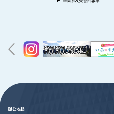
畢業系友榮譽回報單
:::
辦公地點