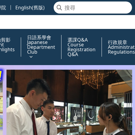
學院
English(舊版)
日語系學會
動剪影
選課Q&A
Japanese
行政規章
nt
Course
Department
Administrat
hlights
Registration
Club
Regulations
Q&A