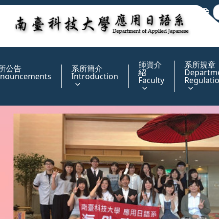
:::
師資介
系所規章
所公告
系所簡介
紹
Departm
nouncements
Introduction
Faculty
Regulati