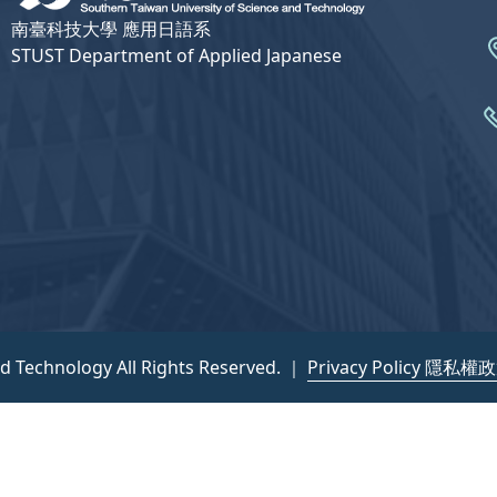
南臺科技大學 應用日語系
STUST Department of Applied Japanese
nd Technology All Rights Reserved. ｜
Privacy Policy 隱私權