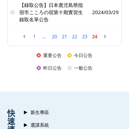
【錄取公告】日本鹿児島県指
宿市こころの宿第十期實習生
2024/03/29
錄取名單公告
1
...
20
21
22
23
24
重要公告
今日公告
昨日公告
一般公告
:::
快
新生專區
速
選課系統