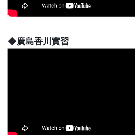
◆廣島香川實習