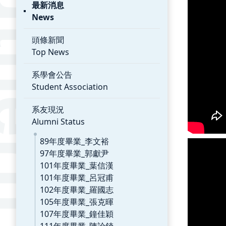
最新消息
News
頭條新聞
Top News
系學會公告
Student Association
系友現況
Alumni Status
89年度畢業_李文裕
97年度畢業_郭獻尹
101年度畢業_葉信漢
101年度畢業_呂冠甫
102年度畢業_羅國志
105年度畢業_張克暉
107年度畢業_鐘佳穎
111年度畢業_陳詮錡