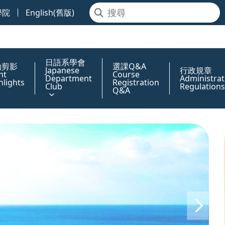
學院
English(舊版)
日語系學會
動剪影
選課Q&A
Japanese
行政規章
nt
Course
Department
Administrat
hlights
Registration
Club
Regulations
Q&A