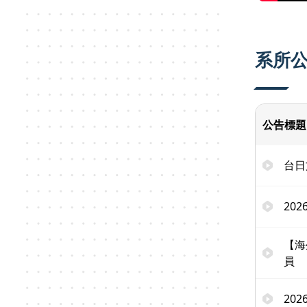
系所
公告標題
台日
20
【海
員
20