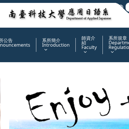
:::
師資介
系所規章
所公告
系所簡介
紹
Departm
nouncements
Introduction
Faculty
Regulati