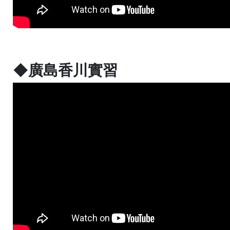
◆廣島香川實習