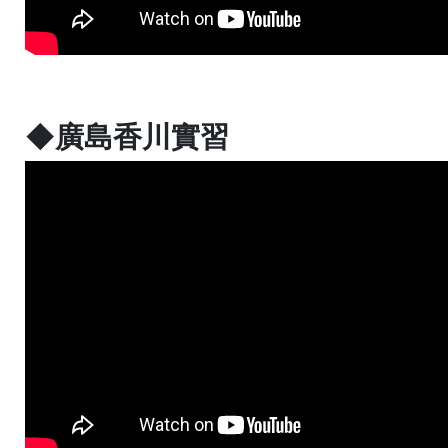
◆廣島香川實習